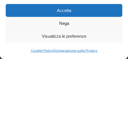
Accetta
Nega
Visualizza le preferenze
Cookie Policy
Dichiarazione sulla Privacy
StudioRelax è il Cloud pensato per studi professionali
e aziende che vogliono lavorare ovunque, in modo
semplice e continuo.
Server gestiti e non gestiti, accesso multi-utente,
snapshot automatici e protezioni incluse: tutto pronto