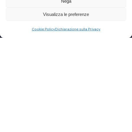
Nega
Visualizza le preferenze
Cookie Policy
Dichiarazione sulla Privacy
StudioRelax è il Cloud pensato per studi professionali
e aziende che vogliono lavorare ovunque, in modo
semplice e continuo.
Server gestiti e non gestiti, accesso multi-utente,
snapshot automatici e protezioni incluse: tutto pronto
per il tuo lavoro quotidiano.
Menù rapido
I Nostri Servizi