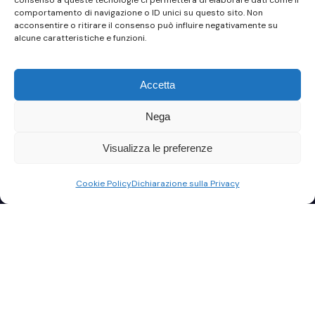
consenso a queste tecnologie ci permetterà di elaborare dati come il
comportamento di navigazione o ID unici su questo sito. Non
acconsentire o ritirare il consenso può influire negativamente su
alcune caratteristiche e funzioni.
Accetta
Nega
StudioRelax è il Cloud pensato per studi professionali
Visualizza le preferenze
e aziende che vogliono lavorare ovunque, in modo
Cookie Policy
Dichiarazione sulla Privacy
semplice e continuo.
Server gestiti e non gestiti, accesso multi-utente,
snapshot automatici e protezioni incluse: tutto pronto
per il tuo lavoro quotidiano.
Menù rapido
I Nostri Servizi